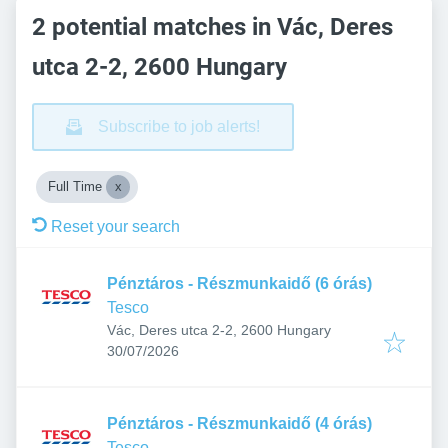
2 potential matches in Vác, Deres
utca 2-2, 2600 Hungary
Subscribe to job alerts!
Full Time
Reset your search
Pénztáros - Részmunkaidő (6 órás)
Tesco
Vác, Deres utca 2-2, 2600 Hungary
Published
:
30/07/2026
Pénztáros - Részmunkaidő (4 órás)
Tesco