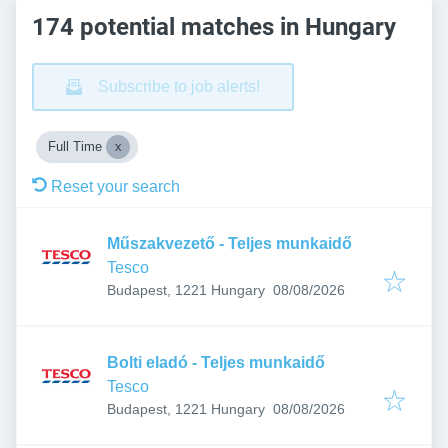
174 potential matches in Hungary
Subscribe to job alerts!
Full Time
Reset your search
Műszakvezető - Teljes munkaidő
Tesco
Published
:
Budapest, 1221 Hungary
08/08/2026
Bolti eladó - Teljes munkaidő
Tesco
Published
:
Budapest, 1221 Hungary
08/08/2026