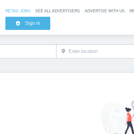
RETAIL JOBS
SEE ALL ADVERTISERS
ADVERTISE WITH US
RE
Header na
Sign in